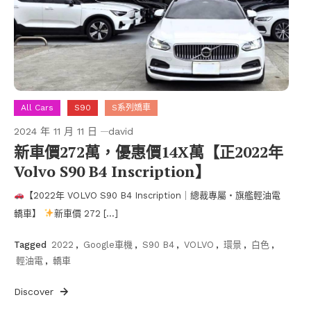
All Cars
S90
S系列嬌車
2024 年 11 月 11 日
david
新車價272萬，優惠價14X萬【正2022年
Volvo S90 B4 Inscription】
【2022年 VOLVO S90 B4 Inscription｜總裁專屬・旗艦輕油電
轎車】
新車價 272 […]
Tagged
2022
,
Google車機
,
S90 B4
,
VOLVO
,
環景
,
白色
,
輕油電
,
轎車
Discover