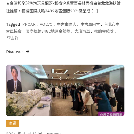
▲台灣和全球泡泡玩具龍頭-和盛企業董事長林孟盛由台北北海扶輪
社推薦，獲得國際扶輪3482地區頒贈2021職業成 […]
Tagged
PPCAR
,
VOLVO
,
中古車達人
,
中古車阿甘
,
台北市中
古車協會
,
國際扶輪3482地區金鶴獎
,
大瑋汽車
,
扶輪金鶴獎
,
李吉祥
Discover
車訊
2024 年 4 月 13 日
money