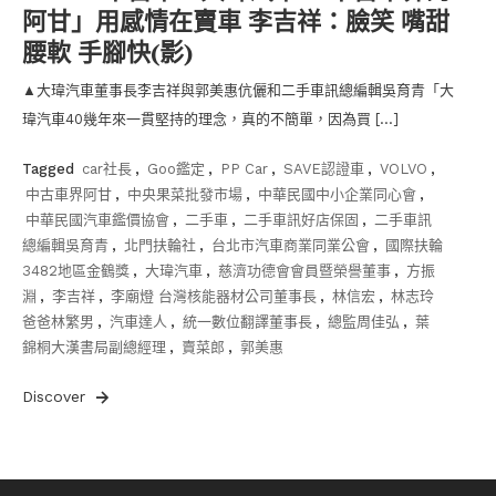
阿甘」用感情在賣車 李吉祥：臉笑 嘴甜
腰軟 手腳快(影)
▲大瑋汽車董事長李吉祥與郭美惠伉儷和二手車訊總編輯吳育青「大
瑋汽車40幾年來一貫堅持的理念，真的不簡單，因為買 […]
Tagged
car社長
,
Goo鑑定
,
PP Car
,
SAVE認證車
,
VOLVO
,
中古車界阿甘
,
中央果菜批發市場
,
中華民國中小企業同心會
,
中華民國汽車鑑價協會
,
二手車
,
二手車訊好店保固
,
二手車訊
總編輯吳育青
,
北門扶輪社
,
台北市汽車商業同業公會
,
國際扶輪
3482地區金鶴獎
,
大瑋汽車
,
慈濟功德會會員暨榮譽董事
,
方振
淵
,
李吉祥
,
李廟燈 台灣核能器材公司董事長
,
林信宏
,
林志玲
爸爸林繁男
,
汽車達人
,
統一數位翻譯董事長
,
總監周佳弘
,
葉
錦桐大漢書局副總經理
,
賣菜郎
,
郭美惠
Discover