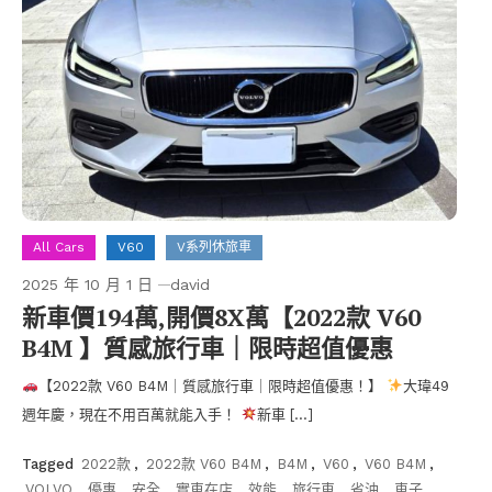
All Cars
V60
V系列休旅車
2025 年 10 月 1 日
david
新車價194萬,開價8X萬【2022款 V60
B4M 】質感旅行車｜限時超值優惠
【2022款 V60 B4M｜質感旅行車｜限時超值優惠！】
大瑋49
週年慶，現在不用百萬就能入手！
新車 […]
Tagged
2022款
,
2022款 V60 B4M
,
B4M
,
V60
,
V60 B4M
,
VOLVO
,
優惠
,
安全
,
實車在店
,
效能
,
旅行車
,
省油
,
車子
,