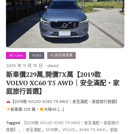
All Cars
XC60
XC系列休旅車
2025 年 11 月 15 日
david
新車價229萬,開價7X萬【2019款
VOLVO XC60 T5 AWD｜安全滿配・家
庭旅行首選】
【2019款 VOLVO XC60 T5 AWD｜安全滿配・家庭旅行首選】
新車價 229 萬，
大瑋49 […]
Tagged
【2019款 VOLVO XC60 T5 AWD｜安全滿配・家庭旅行
首選】
,
｜安全滿配
,
2019款
,
VOLVO
,
XC60 T5 AWD
,
家庭