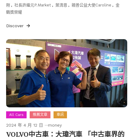
剛
,
社長許繼元P.Market
,
葉清恩
,
親善公益大使Caroline
,
金
鶴獎榮耀
Discover
All Cars
推薦文章
車訊
2024 年 4 月 12 日
money
VOLVO中古車：大瑋汽車 「中古車界的