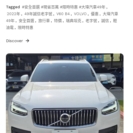
Tagged
#安全首選 #現省百萬 #限時特惠 #大瑋汽車49年
,
2022年
,
49年誠信老字號
,
V60 B4
,
VOLVO
,
優惠
,
大瑋汽車
49年
,
安全首選
,
旅行車
,
特價
,
瑞典坦克
,
老字號
,
誠信
,
輕
油電
,
限時特惠
Discover