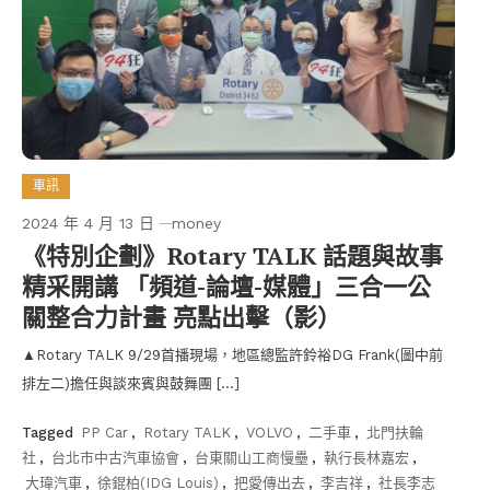
車訊
2024 年 4 月 13 日
money
《特別企劃》Rotary TALK 話題與故事
精采開講 「頻道-論壇-媒體」三合一公
關整合力計畫 亮點出擊（影）
▲Rotary TALK 9/29首播現場，地區總監許鈴裕DG Frank(圖中前
排左二)擔任與談來賓與鼓舞團 […]
Tagged
PP Car
,
Rotary TALK
,
VOLVO
,
二手車
,
北門扶輪
社
,
台北市中古汽車協會
,
台東關山工商慢壘
,
執行長林嘉宏
,
大瑋汽車
,
徐錕柏(IDG Louis)
,
把愛傳出去
,
李吉祥
,
社長李志