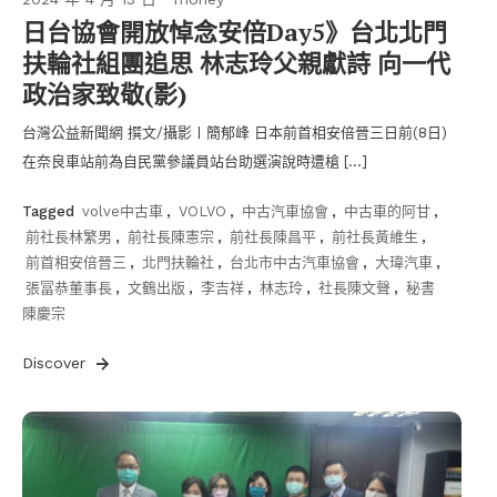
日台協會開放悼念安倍Day5》台北北門
扶輪社組團追思 林志玲父親獻詩 向一代
政治家致敬(影)
台灣公益新聞網 撰文/攝影〡簡郁峰 日本前首相安倍晉三日前(8日)
在奈良車站前為自民黨參議員站台助選演說時遭槍 […]
Tagged
volve中古車
,
VOLVO
,
中古汽車協會
,
中古車的阿甘
,
前社長林繁男
,
前社長陳憲宗
,
前社長陳昌平
,
前社長黃維生
,
前首相安倍晉三
,
北門扶輪社
,
台北市中古汽車協會
,
大瑋汽車
,
張冨恭董事長
,
文鶴出版
,
李吉祥
,
林志玲
,
社長陳文聲
,
秘書
陳慶宗
Discover