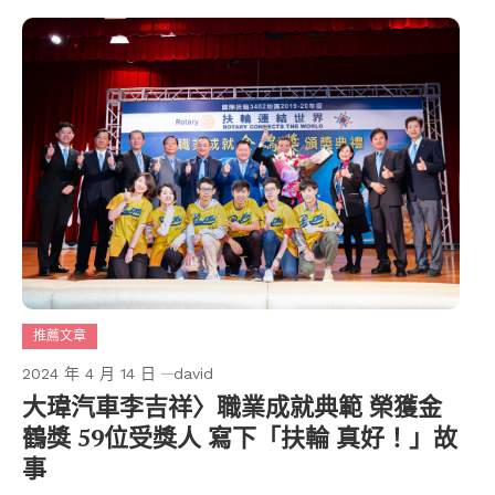
推薦文章
2024 年 4 月 14 日
david
大瑋汽車李吉祥〉職業成就典範 榮獲金
鶴獎 59位受獎人 寫下「扶輪 真好！」故
事