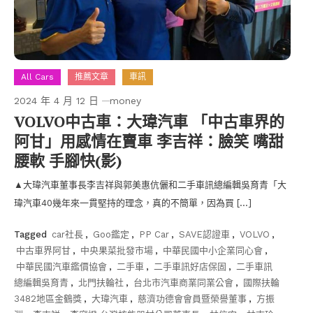
All Cars
推薦文章
車訊
2024 年 4 月 12 日
money
VOLVO中古車：大瑋汽車 「中古車界的
阿甘」用感情在賣車 李吉祥：臉笑 嘴甜
腰軟 手腳快(影)
▲大瑋汽車董事長李吉祥與郭美惠伉儷和二手車訊總編輯吳育青「大
瑋汽車40幾年來一貫堅持的理念，真的不簡單，因為買 […]
Tagged
car社長
,
Goo鑑定
,
PP Car
,
SAVE認證車
,
VOLVO
,
中古車界阿甘
,
中央果菜批發市場
,
中華民國中小企業同心會
,
中華民國汽車鑑價協會
,
二手車
,
二手車訊好店保固
,
二手車訊
總編輯吳育青
,
北門扶輪社
,
台北市汽車商業同業公會
,
國際扶輪
3482地區金鶴獎
,
大瑋汽車
,
慈濟功德會會員暨榮譽董事
,
方振