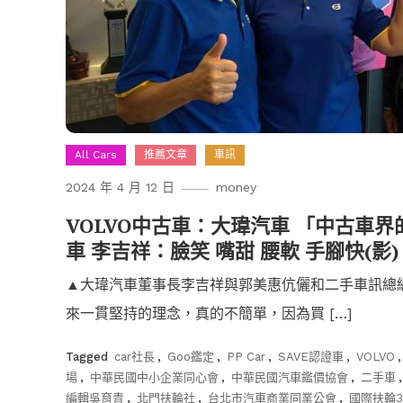
All Cars
推薦文章
車訊
2024 年 4 月 12 日
money
VOLVO中古車：大瑋汽車 「中古車
車 李吉祥：臉笑 嘴甜 腰軟 手腳快(影)
▲大瑋汽車董事長李吉祥與郭美惠伉儷和二手車訊總
來一貫堅持的理念，真的不簡單，因為買 […]
Tagged
car社長
,
Goo鑑定
,
PP Car
,
SAVE認證車
,
VOLVO
場
,
中華民國中小企業同心會
,
中華民國汽車鑑價協會
,
二手車
編輯吳育青
,
北門扶輪社
,
台北市汽車商業同業公會
,
國際扶輪3