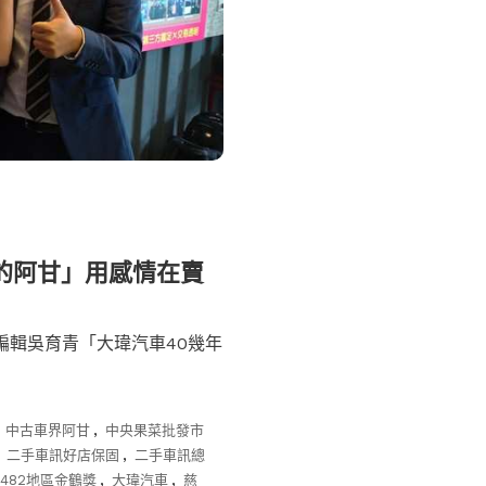
界的阿甘」用感情在賣
編輯吳育青「大瑋汽車40幾年
,
中古車界阿甘
,
中央果菜批發市
,
二手車訊好店保固
,
二手車訊總
482地區金鶴獎
,
大瑋汽車
,
慈