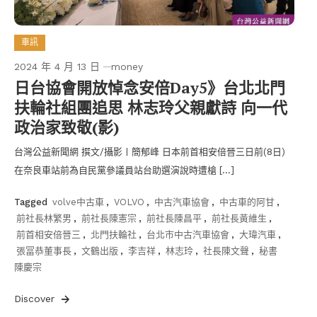
車訊
2024 年 4 月 13 日
money
日台協會開放悼念安倍Day5》台北北門
扶輪社組團追思 林志玲父親獻詩 向一代
政治家致敬(影)
台灣公益新聞網 撰文/攝影〡簡郁峰 日本前首相安倍晉三日前(8日)
在奈良車站前為自民黨參議員站台助選演說時遭槍 […]
Tagged
volve中古車
,
VOLVO
,
中古汽車協會
,
中古車的阿甘
,
前社長林繁男
,
前社長陳憲宗
,
前社長陳昌平
,
前社長黃維生
,
前首相安倍晉三
,
北門扶輪社
,
台北市中古汽車協會
,
大瑋汽車
,
張冨恭董事長
,
文鶴出版
,
李吉祥
,
林志玲
,
社長陳文聲
,
秘書
陳慶宗
Discover