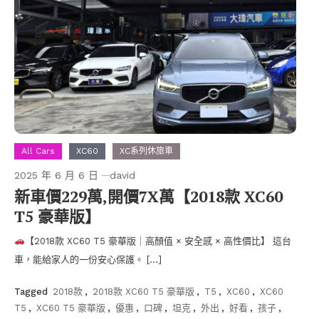
All Cars
XC60
XC系列休旅車
2025 年 6 月 6 日
david
新車價229萬,開價7X萬【2018款 XC60
T5 豪華版】
【2018款 XC60 T5 豪華版｜高顏值 × 安全感 × 高性價比】 這台
車，能給家人的一份安心保護。 […]
Tagged
2018款
,
2018款 XC60 T5 豪華版
,
T5
,
XC60
,
XC60
T5
,
XC60 T5 豪華版
,
優惠
,
口碑
,
坦克
,
外出
,
好看
,
孩子
,