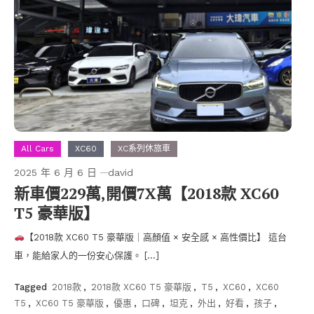
All Cars
XC60
XC系列休旅車
2025 年 6 月 6 日
david
新車價229萬,開價7X萬【2018款 XC60
T5 豪華版】
【2018款 XC60 T5 豪華版｜高顏值 × 安全感 × 高性價比】 這台
車，能給家人的一份安心保護。 […]
Tagged
2018款
,
2018款 XC60 T5 豪華版
,
T5
,
XC60
,
XC60
T5
,
XC60 T5 豪華版
,
優惠
,
口碑
,
坦克
,
外出
,
好看
,
孩子
,